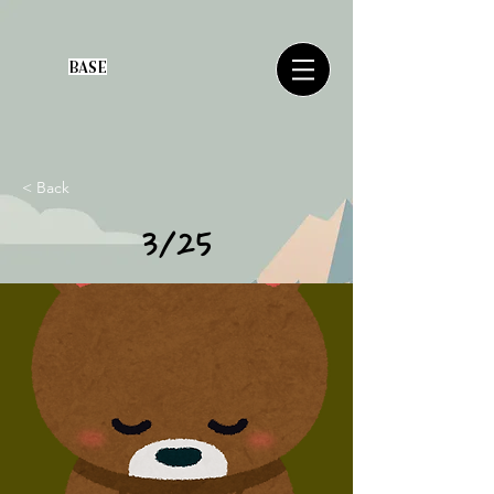
BASE
< Back
3/25